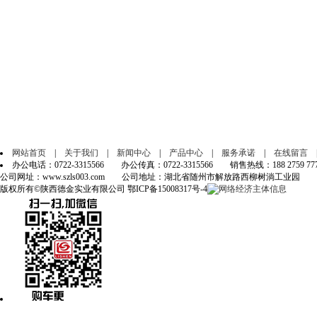
网站首页
|
关于我们
|
新闻中心
|
产品中心
|
服务承诺
|
在线留言
办公电话：
0722-3315566
办公传真：
0722-3315566
销售热线：
188 2759 77
公司网址：www.szls003.com 公司地址：湖北省随州市解放路西柳树淌工业园
版权所有©陕西德金实业有限公司
鄂ICP备15008317号-4