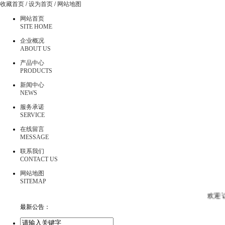
收藏首页
/
设为首页
/
网站地图
网站首页
SITE HOME
企业概况
ABOUT US
产品中心
PRODUCTS
新闻中心
NEWS
服务承诺
SERVICE
在线留言
MESSAGE
联系我们
CONTACT US
网站地图
SITEMAP
欢迎
最新公告：