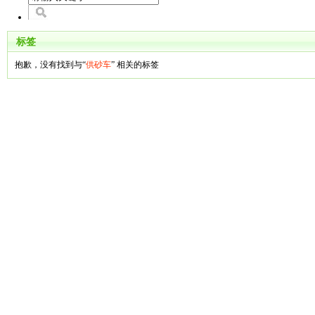
标签
抱歉，没有找到与“
供砂车
” 相关的标签