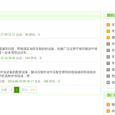
随机
压
专
-27 09.51.57
点击：
99
评论：
0
腐
半
遗漏等问题，即能满足油田压裂砂的运输，也被广泛运用于城市建设中渣
车
一款多用型运沙车。...
车
-12 14.38.46
点击：
544
评论：
0
专
危
裂作业必备的配套设备，解决压裂作业中压裂支撑剂的现场储存和连续供
栏及附件等组成，用...
危
日期：
2014-06-26 09.36.17
点击：
306
评论：
0
假
总数：3
1
页次：1/1
热门
随
供