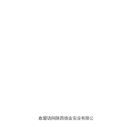
欢迎访问
陕西德金实业有限公司
官方网站，产品已与