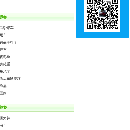
标签
裂砂罐车
用车
蚀品半挂车
挂车
辆称重
身减重
用汽车
险品车辆要求
险品
国四
标签
州力神
液车