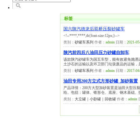
标签
国六陕汽德龙后双桥压裂砂罐车
<!--****,****,th{font-size:12px;}-->
类别：
砂罐车系列
作者：
admin
日期：
2021-05
陕汽前四后八油田压力砂罐自卸车
该款陕汽砂罐车为国五车型，能有效避免抛洒
土沙石的运输以及环卫部门垃圾废品的运输，是
类别：
砂罐车系列
作者：
admin
日期：
2017-04
油田专用200方立式方形砂罐_加砂装置
产品详情：200方大型加砂装置是油田大型压
给。包括：罐体、锥形仓、底座、钢木基础、护
类别：
大立罐｜小卧罐｜回收罐
作者：
admin