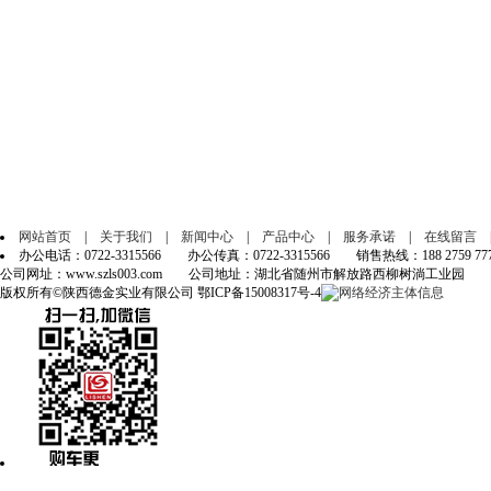
网站首页
|
关于我们
|
新闻中心
|
产品中心
|
服务承诺
|
在线留言
办公电话：
0722-3315566
办公传真：
0722-3315566
销售热线：
188 2759 77
公司网址：www.szls003.com 公司地址：湖北省随州市解放路西柳树淌工业园
版权所有©陕西德金实业有限公司
鄂ICP备15008317号-4