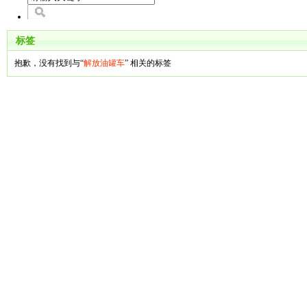
标签
抱歉，没有找到与“
解放油罐车
” 相关的标签