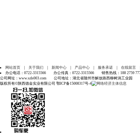
网站首页
|
关于我们
|
新闻中心
|
产品中心
|
服务承诺
|
在线留言
办公电话：
0722-3315566
办公传真：
0722-3315566
销售热线：
188 2759 77
公司网址：www.szls003.com 公司地址：湖北省随州市解放路西柳树淌工业园
版权所有©陕西德金实业有限公司
鄂ICP备15008317号-4