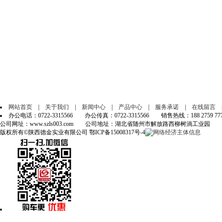
网站首页
|
关于我们
|
新闻中心
|
产品中心
|
服务承诺
|
在线留言
办公电话：
0722-3315566
办公传真：
0722-3315566
销售热线：
188 2759 77
公司网址：www.szls003.com 公司地址：湖北省随州市解放路西柳树淌工业园
版权所有©陕西德金实业有限公司
鄂ICP备15008317号-4