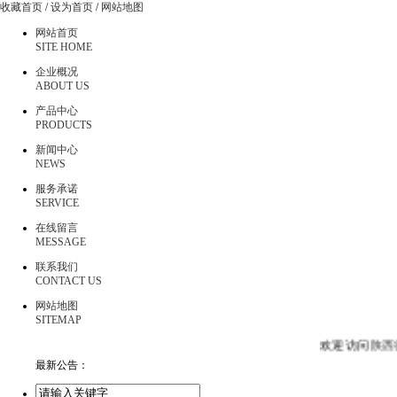
收藏首页
/
设为首页
/
网站地图
网站首页
SITE HOME
企业概况
ABOUT US
产品中心
PRODUCTS
新闻中心
NEWS
服务承诺
SERVICE
在线留言
MESSAGE
联系我们
CONTACT US
网站地图
SITEMAP
欢迎访问
陕西
最新公告：